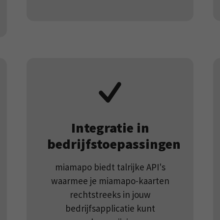
The information collected includes the number of
visitors, the source from which it originates, and
the pages in anonymous form.
Google’s Privacy &
Terms
Integratie in
bedrijfstoepassingen
miamapo biedt talrijke API's
waarmee je miamapo-kaarten
rechtstreeks in jouw
bedrijfsapplicatie kunt