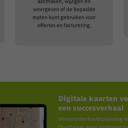
aanmaken, wijzigen en
weergeven of de bepaalde
maten kunt gebruiken voor
offertes en facturering.
Digitale kaarten v
een succesverhaal
Winteronderhoudsplanning via 
Quathamer geen probleem me