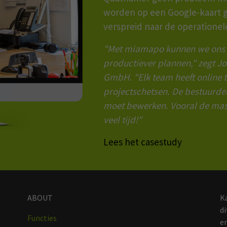
worden op een Google-kaart 
verspreid naar de operationel
"Met miamapo kunnen we ons w
productiever plannen," zegt J
GmbH. "Elk team heeft online 
projectschetsen. De bestuurder
moet bewerken. Vooral de mas
veel tijd!"
Lees het casestudy
ABOUT
Ka
di
Functies
e