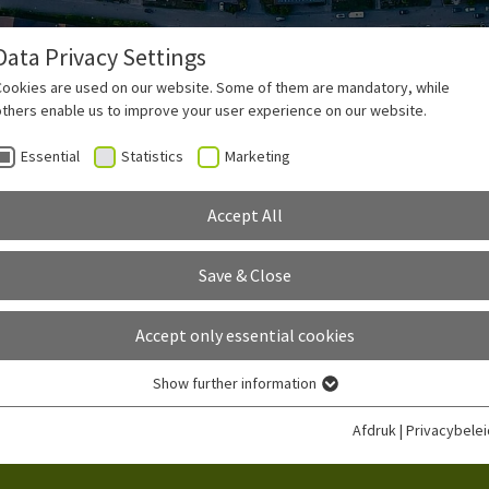
Data Privacy Settings
Branches
Functies
Informatie
Prijzen
Cookies are used on our website. Some of them are mandatory, while
others enable us to improve your user experience on our website.
Essential
Statistics
Marketing
Accept All
ps
Save & Close
Accept only essential cookies
Show further information
Essential
Essential cookies are required for basic functions of the website. This
Afdruk
|
Privacybelei
ensures that the website functions properly.