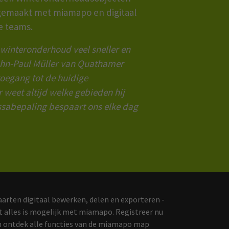
gemaakt met miamapo en digitaal
e teams.
interonderhoud veel sneller en
ohn-Paul Müller van Quathamer
toegang tot de huidige
 weet altijd welke gebieden hij
sabepaling bespaart ons elke dag
arten digitaal bewerken, delen en exporteren -
t alles is mogelijk met miamapo. Registreer nu
n ontdek alle functies van de miamapo map