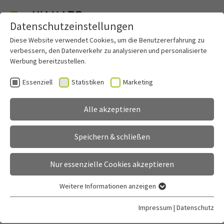
Datenschutzeinstellungen
Skip to main content
Diese Website verwendet Cookies, um die Benutzererfahrung zu
verbessern, den Datenverkehr zu analysieren und personalisierte
Werbung bereitzustellen.
Essenziell
Statistiken
Marketing
Registrierung
Alle akzeptieren
Anmelden und loslegen
Speichern & schließen
Nur essenzielle Cookies akzeptieren
Weitere Informationen anzeigen
Essenziell
Essenzielle Cookies werden für grundlegende Funktionen der
Impressum
|
Datenschutz
Webseite benötigt. Dadurch ist gewährleistet, dass die