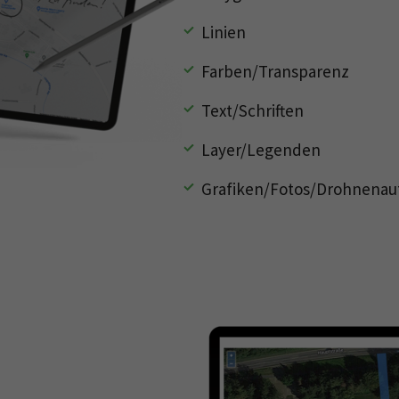
Dieses Cookie wird von Google Analytics installiert.
Das Cookie wird verwendet, um Informationen
Linien
darüber zu speichern, wie Besucher eine Website
nutzen, und hilft bei der Erstellung eines
Farben/Transparenz
Zweck
Analyseberichts darüber, wie es der Website geht.
Die erhobenen Daten umfassen die Anzahl der
Text/Schriften
Besucher, die Quelle, aus der sie stammen, und die
Seiten in anonymisierter Form.
Layer/Legenden
Datenschutzerklärung von Google
Grafiken/Fotos/Drohnena