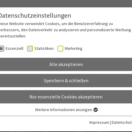
Datenschutzeinstellungen
(current)
ranchen
Funktionen
Infos
Success Stories
Preise
Diese Website verwendet Cookies, um die Benutzererfahrung zu
verbessern, den Datenverkehr zu analysieren und personalisierte Werbung
ereitzustellen.
Essenziell
Statistiken
Marketing
Alle akzeptieren
Speichern & schließen
g editieren
Nur essenzielle Cookies akzeptieren
Weitere Informationen anzeigen
Essenziell
Essenzielle Cookies werden für grundlegende Funktionen der Webseite
Impressum
|
Datenschut
benötigt. Dadurch ist gewährleistet, dass die Webseite einwandfrei