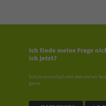
Ich finde meine Frage ni
ich jetzt?
Schick uns einfach eine Mail und wir b
gerne.