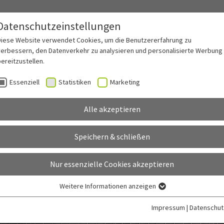
Datenschutzeinstellungen
ranchen
Funktionen
Infos
Success Stories
Preise
Diese Website verwendet Cookies, um die Benutzererfahrung zu
verbessern, den Datenverkehr zu analysieren und personalisierte Werbung
ereitzustellen.
Essenziell
Statistiken
Marketing
Alle akzeptieren
Speichern & schließen
iamapo wissen musst
Nur essenzielle Cookies akzeptieren
Weitere Informationen anzeigen
Essenziell
Essenzielle Cookies werden für grundlegende Funktionen der Webseite
Impressum
|
Datenschut
benötigt. Dadurch ist gewährleistet, dass die Webseite einwandfrei