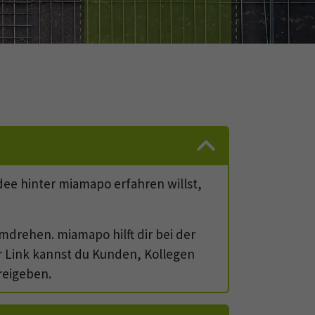
dee hinter miamapo erfahren willst,
mdrehen. miamapo hilft dir bei der
r Link kannst du Kunden, Kollegen
freigeben.