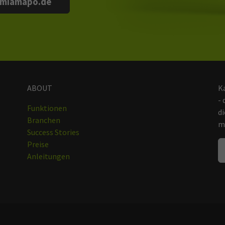
miamapo.de
ABOUT
Ka
- 
Funktionen
di
Branchen
m
Success Stories
Preise
Anleitungen