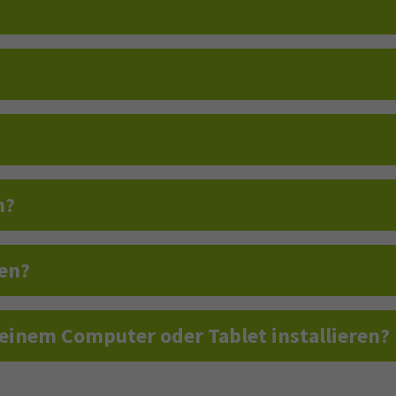
Dieses Cookie wird von Google Analytics installiert.
Das Cookie wird verwendet, um Informationen
darüber zu speichern, wie Besucher eine Website
nutzen, und hilft bei der Erstellung eines
Zweck
Analyseberichts darüber, wie es der Website geht.
Die erhobenen Daten umfassen die Anzahl der
Besucher, die Quelle, aus der sie stammen, und die
Seiten in anonymisierter Form.
Datenschutzerklärung von Google
n?
en?
meinem Computer oder Tablet installieren?