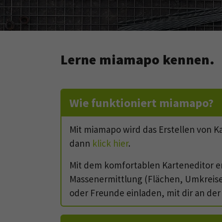
Lerne miamapo kennen.
Wie funktioniert miamapo?
Mit miamapo wird das Erstellen von K
dann
klick hier
.
Mit dem komfortablen Karteneditor er
Massenermittlung (Flächen, Umkreise,
oder Freunde einladen, mit dir an der