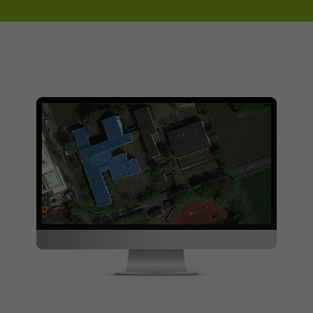
Laufzeit
1 Tag
Dieses Cookie wird von Google Analytics
installiert. Das Cookie wird verwendet, um
Informationen darüber zu speichern, wie
Besucher eine Website nutzen, und hilft bei
der Erstellung eines Analyseberichts
Zweck
darüber, wie es der Website geht. Die
erhobenen Daten umfassen die Anzahl der
Besucher, die Quelle, aus der sie stammen,
und die Seiten in anonymisierter Form.
Datenschutzerklärung von Google