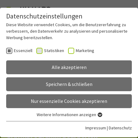
Datenschutzeinstellungen
Skip to main content
Diese Website verwendet Cookies, um die Benutzererfahrung zu
verbessern, den Datenverkehr zu analysieren und personalisierte
Werbung bereitzustellen.
Essenziell
Statistiken
Marketing
Nutzen:
Alle akzeptieren
Was bringt mir miamapo?
Speichern & schließen
Nur essenzielle Cookies akzeptieren
Weitere Informationen anzeigen
Essenziell
The old fashioned way: Karten mit
Essenzielle Cookies werden für grundlegende Funktionen der
Impressum
|
Datenschutz
Webseite benötigt. Dadurch ist gewährleistet, dass die
Grafikprogramm bearbeiten