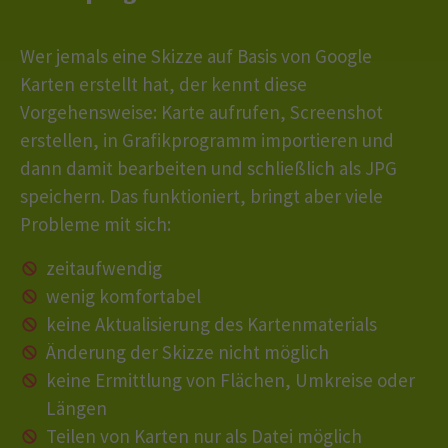
Webseite einwandfrei funktioniert.
Name
Cookie-Informationen anzeigen
cookie_optin
Wer jemals eine Skizze auf Basis von Google
Karten erstellt hat, der kennt diese
Anbieter
Statistiken
Vorgehensweise: Karte aufrufen, Screenshot
Diese Gruppe beinhaltet alle Skripte für analytisches Tracking
Laufzeit
1 Jahr
erstellen, in Grafikprogramm importieren und
und zugehörige Cookies. Es hilft uns die Nutzererfahrung der
dann damit bearbeiten und schließlich als JPG
Website zu verbessern.
Dieses Cookie wird verwendet, um Ihre
speichern. Das funktioniert, bringt aber viele
Zweck
Cookie-Einstellungen für diese Website zu
Name
Cookie-Informationen anzeigen
_ga_JET0J5YR92
speichern.
Probleme mit sich:
Anbieter
Google LLC
Marketing
zeitaufwendig
Name
SgCookieOptin.lastPreferences
Marketing Cookies werden von Drittanbietern oder Publishern
wenig komfortabel
Laufzeit
2 Jahre
verwendet, um personalisierte Werbung anzuzeigen. Sie tun
keine Aktualisierung des Kartenmaterials
Anbieter
dies, indem sie Besucher über Websites hinweg verfolgen.
Wird verwendet, um den Sitzungsstatus zu
Zweck
Änderung der Skizze nicht möglich
erhalten.
Datenschutzerklärung von Google
Laufzeit
1 Jahr
Name
Cookie-Informationen anzeigen
_fbp
keine Ermittlung von Flächen, Umkreise oder
Längen
Dieser Wert speichert Ihre Consent-
Anbieter
Facebook
Name
_ga
Einstellungen. Unter anderem eine zufällig
Teilen von Karten nur als Datei möglich